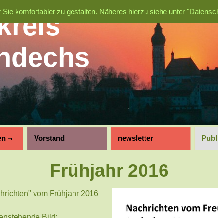
 Sie komfortabler zu gestalten.
Näheres hierzu siehe unter "Datensch
kreis
Andechs
en ¬
Vorstand
newsletter
Publ
Frühjahr 2016
hrichten" vom Frühjahr 2016
benstehende Bild: