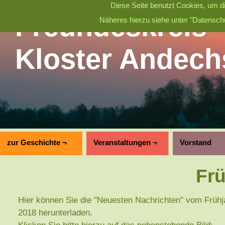
Diese Seite benutzt Cookies, um di
Freundeskreis
Näheres hierzu siehe unter "Datenschu
Kloster Andech
zur Geschichte ¬
Veranstaltungen ¬
Vorstand
Frü
Hier können Sie die "Neuesten Nachrichten" vom Frühj
2018 herunterladen.